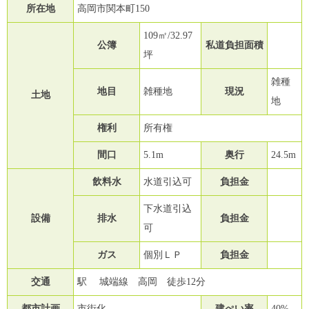
所在地
高岡市関本町150
109㎡/32.97
公簿
私道負担面積
坪
雑種
地目
雑種地
現況
土地
地
権利
所有権
間口
5.1m
奥行
24.5m
飲料水
水道引込可
負担金
下水道引込
設備
排水
負担金
可
ガス
個別ＬＰ
負担金
交通
駅 城端線 高岡 徒歩12分
都市計画
市街化
建ぺい率
40%