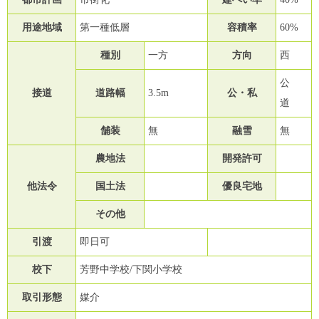
用途地域
第一種低層
容積率
60%
種別
一方
方向
西
公
接道
道路幅
3.5m
公・私
道
舗装
無
融雪
無
農地法
開発許可
他法令
国土法
優良宅地
その他
引渡
即日可
校下
芳野中学校/下関小学校
取引形態
媒介