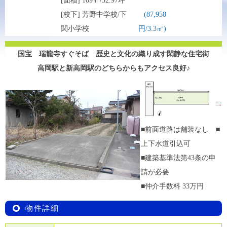
[面積] 109㎡/32.97坪
[校下] 芳野中学校/下
(87,958
関小学校
円/3.3㎡)
国宝 瑞龍寺すぐそば 歴史と文化の織り成す閑静な住宅街
高岡駅と新高岡駅のどちらからもアクセス良好♪
■前面道路は舗装なし ■
上下水道引込可
■建築基準法第43条の申
請が必要
■仲介手数料 33万円
物件詳細